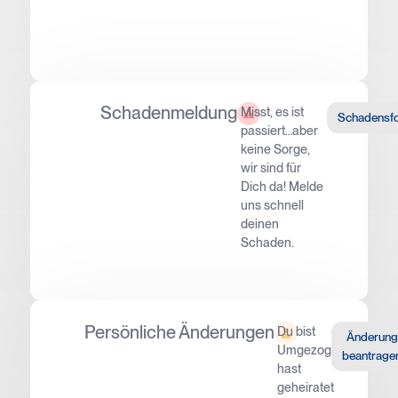
Schadenmeldung
Misst, es ist
Schadensf
passiert…aber
keine Sorge,
wir sind für
Dich da! Melde
uns schnell
deinen
Schaden.
Persönliche Änderungen
Du bist
Änderung
Umgezogen,
beantrage
hast
geheiratet