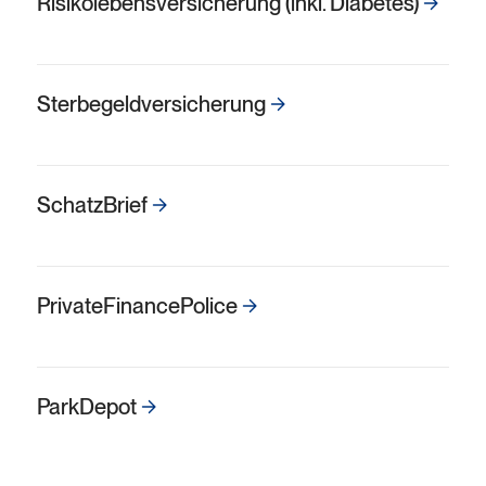
Risikolebensversicherung (inkl. Diabetes)
Sterbe­geld­versicherung
SchatzBrief
Private­Finance­Police
ParkDepot