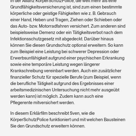
In der Allianz KörperSchutzPolice, die weit mehr als eine
Grundfähigkeitsversicherung ist, sind zum einen bestimmte
körperliche oder geistige Fähigkeiten wie z. B. Gebrauch
einer Hand, Heben und Tragen, Ziehen oder Schieben oder
das Auto- bzw. Motorradfahren versichert. Zum anderen sind
beispielsweise Demenz oder ein Tätigkeitsverbot nach dem
Infektionsschutzgesetz mit abgedeckt. Darüber hinaus
können Sie diesen Grundschutz optional erweitern: So kann
zum Beispiel eine Leistung bei schwerer Depression oder
Erwerbsunfähigkeit aufgrund einer psychischen Erkrankung
sowie eine temporäre Leistung wegen längerer
Krankschreibung vereinbart werden. Auch ein zusätzlicher
finanzieller Schutz für spezielle Berufe (zum Beispiel, wenn
die berufliche Tätigkeit aufgrund des Ergebnisses einer
arbeitsmedizinischen Untersuchung nicht mehr ausgeübt
werden kann) ist möglich. Zudem kann auch eine
Pflegerente mitversichert werden.
In diesem Erklärfilm beschreibt Sven, wie die
KörperSchutzPolice funktioniert und mit welchen Bausteinen
Sie den Grundschutz erweitern können.