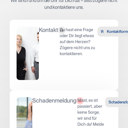
Wir sind rund um die Uhr für Dich da – also zögere nicht
und kontaktiere uns.
Kontakt
Du hast eine Frage
WhatsApp
Kontaktform
oder Dir liegt etwas
auf dem Herzen?
Zögere nicht uns zu
kontaktieren.
Schadenmeldung
Misst, es ist
Schadensf
passiert…aber
keine Sorge,
wir sind für
Dich da! Melde