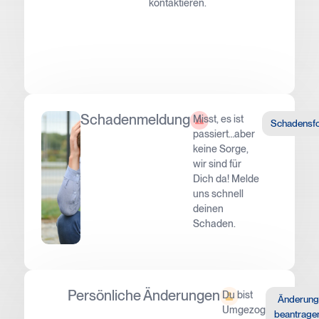
kontaktieren.
Schadenmeldung
Misst, es ist
Schadensf
passiert…aber
keine Sorge,
wir sind für
Dich da! Melde
uns schnell
deinen
Schaden.
Persönliche Änderungen
Du bist
Änderung
Umgezogen,
beantrage