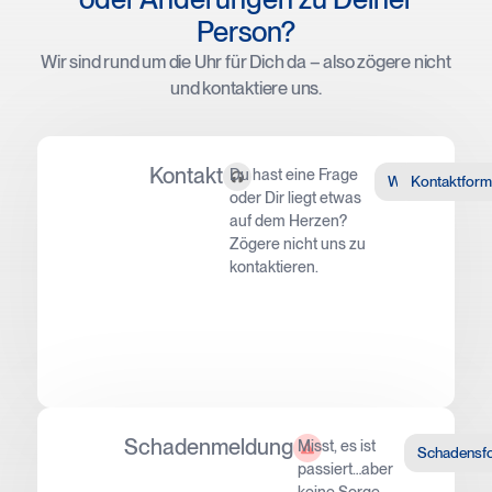
Person?
Wir sind rund um die Uhr für Dich da – also zögere nicht
und kontaktiere uns.
Kontakt
Du hast eine Frage
WhatsApp
Kontaktform
oder Dir liegt etwas
auf dem Herzen?
Zögere nicht uns zu
kontaktieren.
Schadenmeldung
Misst, es ist
Schadensf
passiert…aber
keine Sorge,