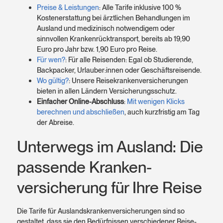
Preise & Leistungen
: Alle Tarife inklusive 100 %
Kosten­erstattung bei ärztlichen Behandlungen im
Ausland und medizinisch notwendigem oder
sinnvollen Kranken­rücktransport, bereits ab 19,90
Euro pro Jahr bzw. 1,90 Euro pro Reise.
Für wen?
: Für alle Reisenden: Egal ob Studierende,
Back­packer, Urlauber:innen oder Geschäfts­reisende.
Wo gültig?
: Unsere Reise­kranken­versicherungen
bieten in allen Ländern Versicherungs­schutz.
Einfacher Online-Abschluss
:
Mit wenigen Klicks
berechnen und abschließen
, auch kurz­fristig am Tag
der Abreise.
Unterwegs im Aus­land: Die
passende Kranken­
versicherung für Ihre Reise
Die Tarife für Auslands­kranken­versicherungen sind so
gestaltet, dass sie den Bedürfnissen verschiedener Reise­