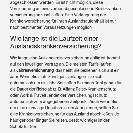
abgeschlossen werden. Es ist nicht möglich, diese
Versicherung an eine vorher abgeschlossene Reise­kranken­
versicherung anzuschließen. Eine Verlängerung der
Kranken­versicherung für Ihren Auslands­aufenthalt ist nur
nach bestimmten Voraus­setzungen möglich.
Wie lange ist die Laufzeit einer
Auslands­kranken­versicherung?
Wie lange eine Auslands­reise­versicherung gültig ist, kommt
auf den jeweiligen Vertrag an. Die meisten Tarife laufen
als
Jahres­versicherung
, das heißt, sie beziehen sich auf ein
Jahr. Wenn Sie nicht kündigen, verlängern sie sich
automatisch um ein Jahr. Schließen Sie einen Tarif genau für
die
Dauer der Reise
ab (z. B. Allianz Reise-Kranken­schutz
oder Work & Travel) , endet der Versicherungs­schutz
automatisch zum angegebenen Zeit­punkt. Auch wenn Sie
nur eine einmalige Urlaubs­reise im Jahr planen, sollten Sie
eine Kranken­versicherung für das Ausland abschließen. Je
häufiger oder länger Sie reisen, desto wichtiger ist der
Schutz für Sie.