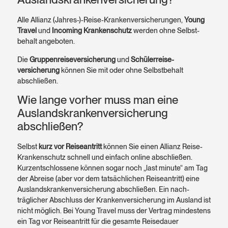
Alle Allianz (Jahres-)-Reise-Kranken­versicherungen,
Young
Travel
und
Incoming Kranken­schutz
werden ohne Selbst­
behalt angeboten.
Die
Gruppen­reise­versicherung
und
Schüler­reise­
versicherung
können Sie mit oder ohne Selbst­behalt
abschließen.
Wie lange vorher muss man eine
Auslands­kranken­versicherung
abschließen?
Selbst
kurz vor Reise­antritt
können Sie einen Allianz Reise-
Kranken­schutz schnell und einfach online abschließen.
Kurz­entschlossene können sogar noch „last minute“ am Tag
der Abreise (aber vor dem tatsächlichen Reise­antritt) eine
Auslands­kranken­versicherung abschließen. Ein nach­
träglicher Abschluss der Krankenversicherung im Ausland ist
nicht möglich. Bei Young Travel muss der Vertrag mindestens
ein Tag vor Reiseantritt für die gesamte Reise­dauer