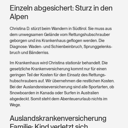
Einzeln abgesichert: Sturz in den
Alpen
Christina D. stürzt beim Wandern in Südtirol. Sie muss aus
dem un­wegsamen Gelände vom Rettungs­hubschrauber
geborgen und ins Krankenhaus geflogen werden. Die
Diagnose: Waden- und Schien­bein­bruch, Sprung­gelenks­
bruch und Bänder­riss.
Im Kranken­haus wird Christina stationär behandelt. Die
gesetzliche Kranken­versicherung kommt nur für einen
geringen Teil der Kosten für den Einsatz des Rettungs­
hubschraubers auf. Wir übernehmen die restlichen Kosten.
Bei der Auslands­reise­versicherung sind alle Sport­arten, ob
Snow­boarden in Kanada oder Surfen in Australien
abgedeckt. Somit steht dem Abenteuer­urlaub nichts im
Wege.
Auslandskrankenversicherung
Familie: Kind verletzt sich