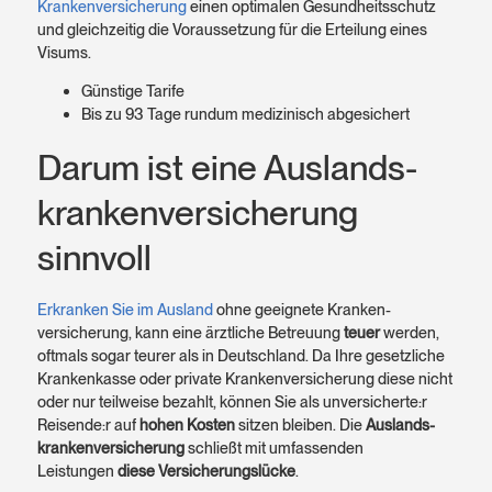
Krankenversicherung
einen optimalen Gesundheits­schutz
und gleichzeitig die Voraus­setzung für die Erteilung eines
Visums.
Günstige Tarife
Bis zu 93 Tage rundum medizinisch abgesichert
Darum ist eine Auslands­
kranken­versicherung
sinnvoll
Erkranken Sie im Ausland
ohne geeignete Kranken­
versicherung, kann eine ärztliche Betreuung
teuer
werden,
oftmals sogar teurer als in Deutschland. Da Ihre gesetzliche
Kranken­kasse oder private Kranken­versicherung diese nicht
oder nur teilweise bezahlt, können Sie als unversicherte:r
Reisende:r auf
hohen Kosten
sitzen bleiben. Die
Auslands­
krankenversicherung
schließt mit umfassenden
Leistungen
diese Versicherungs­lücke
.