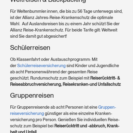
Für Welten­bummler:innen, die bis zu 56 Tage unterwegs sind,
ist der Allianz Jahres-Reise-Kranken­schutz die optimale
Wahl. Auf Auslands­reisen bis zu einem Jahr schützt Sie der
Allianz Reise-Kranken­schutz. Für beide Tarife gilt: Welt­weit
sind Sie damit gut abgesichert!
Schülerreisen
Ob Klassen­fahrt oder Austausch­programm: Mit
der
Schülerreiseversicherung
sind Kinder und Jugendliche
ab acht Personenwährend der gesamten Reise
geschützt. Rundum­schutz zum Beispiel mit
Reise­rücktritt- &
Reise­abbruch­versicherung, Reise­kranken-und Unfall­schutz
Gruppenreisen
Für Gruppen­reisende ab acht Personen ist eine
Gruppen­
reise­versicherung
günstiger als eine einzelne Kranken­
versicherung pro Person. Genießen Sie individuellen Reise­
schutz zum Beispiel bei
Reise­rücktritt und -abbruch, Krank­
heit und Unfall
.