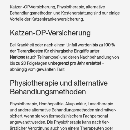
Katzen-OP-Versicherung, Physio­therapie, alternative
Behandlungs­methoden und Kosten­erstattung sind nur einige
Vorteile der Katzenkrankenversicherung.
Katzen-OP-Versicherung
Bei Krankheit oder nach einem Unfall werden
bis zu 100 %
der Tier­arzt­kosten für chirurgische Eingriffe unter
Narkose
(auch Teil­narkose) und deren Nach­behandlung von
bis zu 20 Folge­tagen
unbegrenzt pro Jahr erstattet
–
abhängig vom gewählten Tarif.
Physio­therapie und alter­native
Behandlungsmethoden
Physiotherapie, Homöopathie, Akupunktur, Laser­therapie
und andere alternative Behandlungs­methoden sind mit­ver­
sichert, wenn sie von tier­medizinischem Fach­personal
angewandt werden. Die Physio­therapie kann nach tier­
ärztlicher Verordnung auch von einem Therapeuten oder