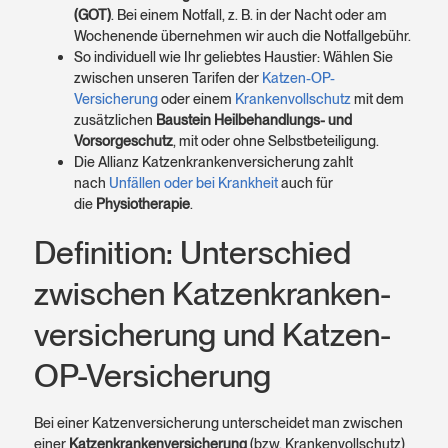
(GOT)
. Bei einem Notfall, z. B. in der Nacht oder am
Wochenende übernehmen wir auch die Notfallgebühr.
So individuell wie Ihr geliebtes Haustier: Wählen Sie
zwischen unseren Tarifen der
Katzen-OP-
Versicherung
oder einem
Krankenvollschutz
mit dem
zusätzlichen
Baustein Heilbehandlungs- und
Vorsorgeschutz
, mit oder ohne Selbstbeteiligung.
Die Allianz Katzenkrankenversicherung zahlt
nach
Unfällen oder bei Krankheit
auch für
die
Physiotherapie
.
Definition: Unterschied
zwischen Katzen­kranken­
versicherung und Katzen-
OP-Versicherung
Bei einer Katzenversicherung unterscheidet man zwischen
einer
Katzen­kranken­versicherung
(bzw. Kranken­voll­schutz)