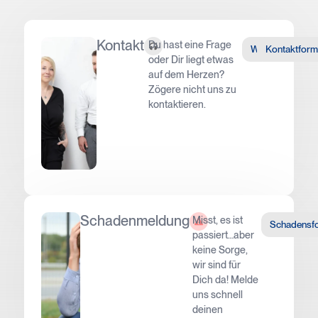
Kontakt
Du hast eine Frage
WhatsApp
Kontaktform
oder Dir liegt etwas
auf dem Herzen?
Zögere nicht uns zu
kontaktieren.
Schadenmeldung
Misst, es ist
Schadensf
passiert…aber
keine Sorge,
wir sind für
Dich da! Melde
uns schnell
deinen