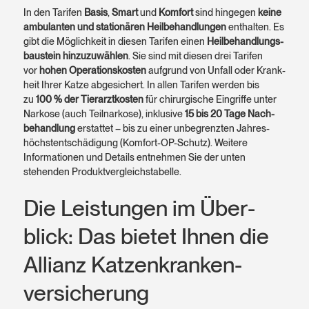
In den Tarifen
Basis
,
Smart
und
Komfort
sind hingegen
keine
ambulanten und stationären Heil­behandlungen
enthalten. Es
gibt die Möglichkeit in diesen Tarifen einen
Heil­behandlungs­
bau­stein hinzu­zuwählen
. Sie sind mit diesen drei Tarifen
vor
hohen Operations­kosten
aufgrund von Unfall oder Krank­
heit Ihrer Katze abge­sichert. In allen Tarifen werden bis
zu
100 % der Tier­arzt­kosten
für chirurgische Eingriffe unter
Narkose (auch Teil­narkose), inklusive
15 bis 20 Tage Nach­
behandlung
erstattet – bis zu einer unbegrenzten Jahres­
höchst­entschädigung (Komfort-OP-Schutz). Weitere
Informationen und Details entnehmen Sie der unten
stehenden Produktvergleichstabelle.
Die Leistungen im Über­
blick: Das bietet Ihnen die
Allianz Katzen­kranken­
versicherung