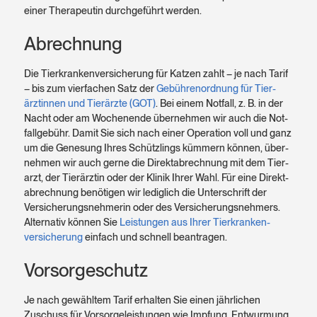
einer Therapeutin durch­geführt werden.
Abrechnung
Die Tierkrankenversicherung für Katzen zahlt – je nach Tarif
– bis zum vierfachen Satz der
Gebühren­ordnung für Tier­
ärztinnen und Tier­ärzte (GOT)
. Bei einem Not­fall, z. B. in der
Nacht oder am Wochen­ende über­nehmen wir auch die Not­
fall­gebühr. Damit Sie sich nach einer Operation voll und ganz
um die Genesung Ihres Schützlings kümmern können, über­
nehmen wir auch gerne die Direkt­abrechnung mit dem Tier­
arzt, der Tier­ärztin oder der Klinik Ihrer Wahl. Für eine Direkt­
abrechnung benötigen wir lediglich die Unter­schrift der
Versicherungs­nehmerin oder des Versicherungs­nehmers.
Alternativ können Sie
Leistungen aus Ihrer Tier­kranken­
versicherung
einfach und schnell beantragen.
Vorsorgeschutz
Je nach gewähltem Tarif erhalten Sie einen jährlichen
Zuschuss für Vorsorge­leistungen wie Impfung, Entwurmung