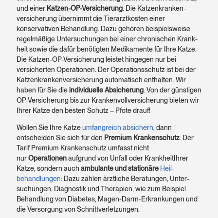
und einer
Katzen-OP-Versicherung
. Die Katzen­kranken­
versicherung über­nimmt die Tier­arzt­kosten einer
konservativen Behandlung. Dazu gehören beispiels­weise
regel­mäßige Unter­suchungen bei einer chronischen Krank­
heit sowie die dafür benötigten Medikamente für Ihre Katze.
Die Katzen-OP-Versicherung leistet hingegen nur bei
versicherten Operationen. Der Operations­schutz ist bei der
Katzen­kranken­versicherung auto­matisch ent­halten. Wir
haben für Sie die
individuelle Absicherung
. Von der günstigen
OP-Versicherung bis zur Kranken­voll­versicherung bieten wir
Ihrer Katze den besten Schutz – Pfote drauf!
Wollen Sie Ihre Katze
umfangreich absichern
, dann
entscheiden Sie sich für den
Premium Kranken­schutz
. Der
Tarif Premium Kranken­schutz umfasst nicht
nur
Operationen
aufgrund von Unfall oder Krank­heitIhrer
Katze, sondern auch
ambulante und stationäre
Heil­
behandlungen
: Dazu zählen ärztliche Beratungen, Unter­
suchungen, Diagnostik und Therapien, wie zum Beispiel
Behandlung von Diabetes, Magen-Darm-Erkrankungen und
die Versorgung von Schnittverletzungen.