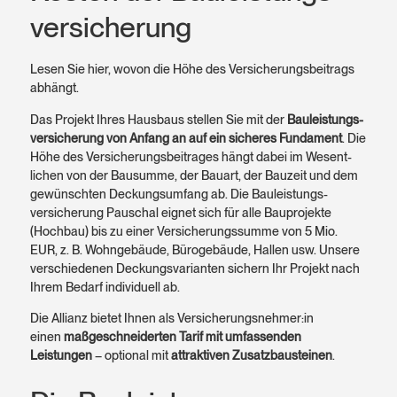
versicherung
Lesen Sie hier, wovon die Höhe des Versicherungsbeitrags
abhängt.
Das Projekt Ihres Hausbaus stellen Sie mit der
Bauleistungs­
versicherung von Anfang an auf ein sicheres Fundament
. Die
Höhe des Versicherungs­beitrages hängt dabei im Wesent­
lichen von der Bausumme, der Bauart, der Bauzeit und dem
gewünschten Deckungs­umfang ab. Die Bauleistungs­
versicherung Pauschal eignet sich für alle Bauprojekte
(Hochbau) bis zu einer Versicherungs­summe von 5 Mio.
EUR, z. B. Wohn­gebäude, Büro­gebäude, Hallen usw. Unsere
verschiedenen Deckungs­varianten sichern Ihr Projekt nach
Ihrem Bedarf indivi­duell ab.
Die Allianz bietet Ihnen als Versicherungs­nehmer:in
einen
maß­ge­schneiderten Tarif mit umfassenden
Leistungen
– optional mit
attrak­tiven Zusatz­bausteinen
.