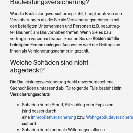
Bauleistungsversicherung?
Wer die Bauleistungs­versicherung zahlt, hängt auch von den
Verein­barungen ab, die Sie als Versicherungs­nehmer:in mit
den betei­ligten Unter­nehmen und Personen (z.B. beauf­trag­
ter Bauherr) am Bau­vorhaben treffen. Wenn Sie es bau­
vertrag­lich vereinbart haben, können Sie die
Kosten auf die
betei­ligten Firmen umlegen
. Ansonsten wird der Beitrag von
Ihnen als Versicherungs­nehmer:in gezahlt.
Welche Schäden sind nicht
abgedeckt?
Die Bauleistungs­versicherung deckt un­vorher­gesehene
Sachschäden umfassend ab. Für folgende Fälle besteht
kein
Versicherungs­schutz
:
Schäden durch Brand, Blitz­schlag oder Explosion
(sind besser durch
eine
Immobilienversicherung
bzw.
Wohngebäudeversicher
sichert)
Schäden durch normale Witterungs­einflüsse