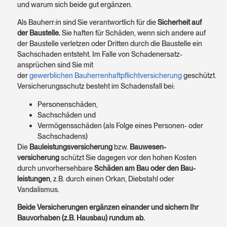
und warum sich beide gut ergänzen.
Als Bauherr:in sind Sie verant­wort­lich für die
Sicher­heit auf
der Baustelle.
Sie haften für Schäden, wenn sich andere auf
der Baustelle verletzen oder Dritten durch die Baustelle ein
Sach­schaden entsteht. Im Falle von Schaden­ersatz­
ansprüchen sind Sie mit
der
gewerblichen Bauherrenhaftpflichtversicherung
geschützt.
Versicherungs­schutz besteht im Schadens­fall bei:
Personen­schäden,
Sachschäden und
Vermögens­schäden (als Folge eines Personen- oder
Sach­schadens)
Die
Bauleistungs­versicherung
bzw.
Bauwesen­
versicherung
schützt Sie dagegen vor den hohen Kosten
durch unvorher­sehbare
Schäden am Bau oder den Bau­
leistungen
, z.B. durch einen Orkan, Diebstahl oder
Vandalismus.
Beide Versicherungen ergänzen einander und sichern Ihr
Bau­vorhaben (z.B. Hausbau) rundum ab.