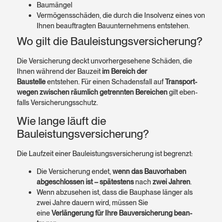
Baumängel
Vermögens­schäden, die durch die Insol­venz eines von
Ihnen beauf­tragten Bau­unter­nehmens entstehen.
Wo gilt die Bauleistungsversicherung?
Die Versicherung deckt un­vorher­gesehene Schäden, die
Ihnen während der Bauzeit
im Bereich der
Baustelle
entstehen. Für einen Schadens­fall auf
Transport­
wegen zwischen räumlich getrennten Bereichen
gilt eben­
falls Versicherungs­schutz.
Wie lange läuft die
Bauleistungsversicherung?
Die Lauf­zeit einer Bauleistungs­versicherung ist begrenzt:
Die Versicherung endet,
wenn das Bau­vorhaben
abge­schlossen ist – spätestens
nach
zwei Jahren
.
Wenn abzusehen ist, dass die Bauphase länger als
zwei Jahre dauern wird, müssen Sie
eine
Verlängerung für Ihre Bau­versicherung bean­