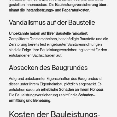
gestellten Innen­ausbau. Die
Bauleistungs­versicherung über­
nimmt die Instand­setzungs- und Reparatur­kosten
.
Vandalismus auf der Baustelle
Unbekannte haben auf Ihrer Baustelle randa­liert
.
Zersplitterte Fenster­scheiben, beschädigte Baustoffe und die
Zerstörung bereits fest einge­bauter Sanitär­einrichtungen
sind die Folge. Ihre Bauleistungs­versicherung kommt für den
entstandenen Sach­schaden auf.
Absacken des Baugrundes
Aufgrund unbekannter Eigen­schaften des Baugrundes ist
dieser unter Ihrem Eigenheim­bau plötzlich abgesackt. Es
entstehen dadurch
erheb­liche Schäden an Ihrem Rohbau
.
Die Bauleistungs­versicherung zahlt für die
Schaden­
ermittlung und Behebung
.
Kosten der Bauleistungs­