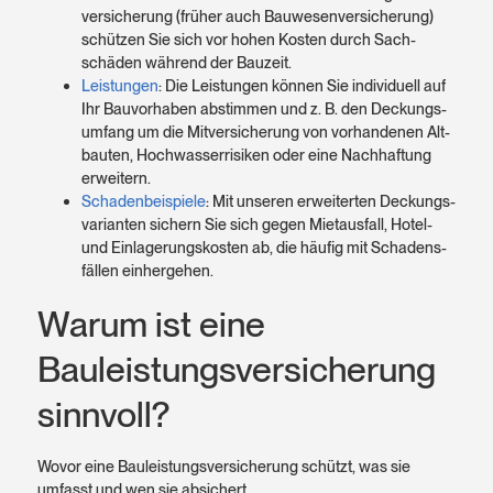
versicherung (früher auch Bauwesen­versicherung)
schützen Sie sich vor hohen Kosten durch Sach­
schäden während der Bauzeit.
Leistungen
: Die Leistungen können Sie indivi­duell auf
Ihr Bau­vorhaben abstimmen und z. B. den Deckungs­
umfang um die Mit­versicherung von vorhan­denen Alt­
bauten, Hochwasser­risiken oder eine Nach­haftung
erweitern.
Schadenbeispiele
: Mit unseren erweiterten Deckungs­
varianten sichern Sie sich gegen Miet­ausfall, Hotel-
und Einlagerungs­kosten ab, die häufig mit Schadens­
fällen einher­gehen.
Warum ist eine
Bauleistungs­versicherung
sinnvoll?
Wovor eine Bauleistungsversicherung schützt, was sie
umfasst und wen sie absichert.