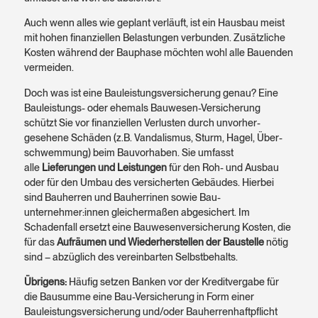
Auch wenn alles wie geplant verläuft, ist ein Hausbau meist
mit hohen finan­ziellen Belas­tungen verbunden. Zusätz­liche
Kosten während der Bauphase möchten wohl alle Bauenden
vermeiden.
Doch was ist eine Bauleistungs­versicherung genau? Eine
Bauleistungs- oder ehemals Bauwesen-Versicherung
schützt Sie vor finan­ziellen Verlusten durch unvorher­
gesehene Schäden (z.B. Vandalismus, Sturm, Hagel, Über­
schwemmung) beim Bau­vorhaben. Sie umfasst
alle
Lieferungen und Leistungen
für den Roh- und Ausbau
oder für den Umbau des versicherten Gebäudes. Hierbei
sind Bauherren und Bauherrinen sowie Bau­
unternehmer:innen gleicher­maßen abgesichert. Im
Schaden­fall ersetzt eine Bauwesen­versicherung Kosten, die
für das
Aufräumen und Wieder­herstellen der Baustelle
nötig
sind – abzüglich des verein­barten Selbst­behalts.
Übrigens:
Häufig setzen Banken vor der Kredit­vergabe für
die Bausumme eine Bau-Versicherung in Form einer
Bauleistungs­versicherung und/oder Bauherren­haftpflicht