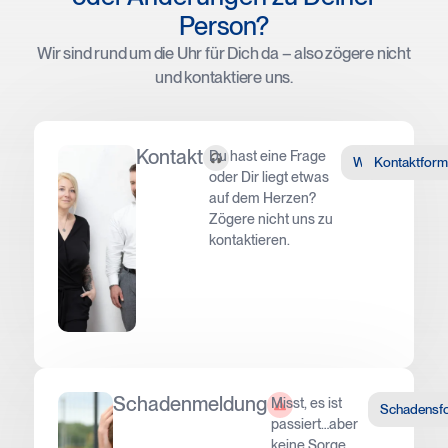
Person?
Wir sind rund um die Uhr für Dich da – also zögere nicht
und kontaktiere uns.
Kontakt
Du hast eine Frage
WhatsApp
Kontaktform
oder Dir liegt etwas
auf dem Herzen?
Zögere nicht uns zu
kontaktieren.
Schadenmeldung
Misst, es ist
Schadensf
passiert…aber
keine Sorge,