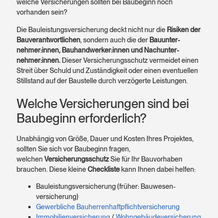
welche Versicherungen sollten bei Baubeginn noch
vorhanden sein?
Die Bauleistungs­versicherung deckt nicht nur die
Risiken der
Bau­verant­wort­lichen
, sondern auch die der
Bau­unter­
nehmer:innen, Bau­handwerker:innen und Nach­unter­
nehmer:innen.
Dieser Versicherungs­schutz vermeidet einen
Streit über Schuld und Zuständig­keit oder einen even­tuellen
Still­stand auf der Baustelle durch verzögerte Leistungen.
Welche Versicherungen sind bei
Bau­beginn erforderlich?
Unabhängig von Größe, Dauer und Kosten Ihres Projektes,
sollten Sie sich vor Bau­beginn fragen,
welchen
Versicherungs­schutz
Sie für Ihr Bau­vorhaben
brauchen. Diese kleine
Checkliste
kann Ihnen dabei helfen:
Bauleistungs­versicherung (früher: Bauwesen­
versicherung)
Gewerbliche Bauherrenhaftpflichtversicherung
Immobilienversicherung
/
Wohngebäudeversicherung