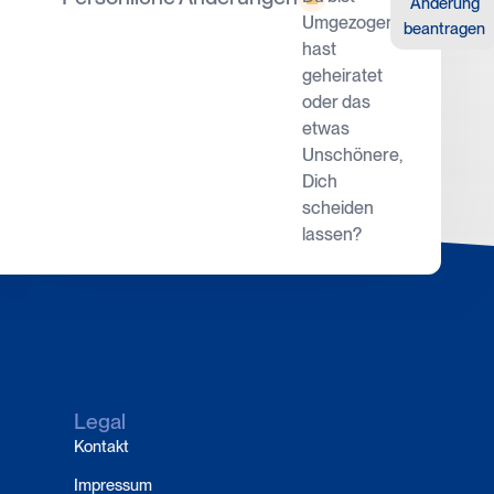
sformular
Änderung
Umgezogen,
beantragen
hast
geheiratet
oder das
etwas
Unschönere,
Dich
scheiden
lassen?
Legal
Kontakt
Impressum