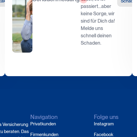
App
taktformular
Schaden
passiert…aber
keine Sorge, wir
sind für Dich da!
Melde uns
schnell deinen
Schaden.
Navigation
Folge uns
Privatkunden
Instagram
a Versicherung
zu beraten. Das
Firmenkunden
Facebook