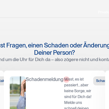
Privat
st Fragen, einen Schaden oder Änderun
Deiner Person?
nd um die Uhr für Dich da – also zögere nicht und kont
Schadenmeldung
Misst, es ist
App
taktformular
Schaden
passiert…aber
keine Sorge, wir
sind für Dich da!
Melde uns
schnell deinen